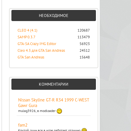
НЕОБХОДИМОЕ
CLEO 4 (4.1)
120687
SAMP 0.3.7
113479
GTA-SA Crazy IMG Editor
56923
Cleo 4.3 для GTA San Andreas
24512
GTA San Andreas
15648
КОММЕНТАРИИ
Nissan Skyline GT-R R34 1999 C-WEST
Gawr Gura
mulag3926, в modloader
fam2
Крутой скин все в игре работает отлично