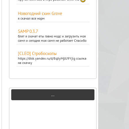
Новогодний скин Grove
я скачал все норм
SAMP 0.3.7
блят я скачат еты гавно модс и загрузить моя
самп и сегодня моя самп не работает Спасибо
[CLEO] Стробоскопы
https://disk.yandex.ru/d/8qJiyMjJU9Yjlg ссылка
на скачку
...