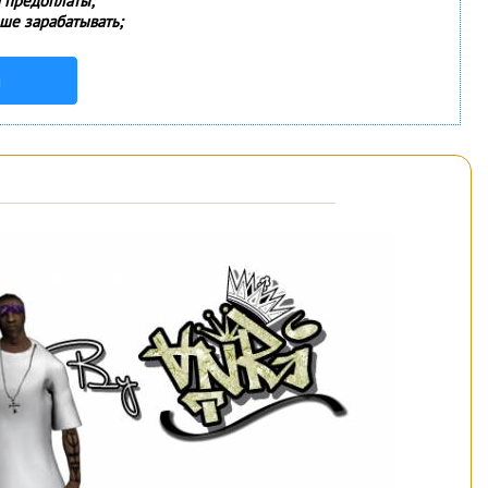
и предоплаты;
ше зарабатывать;
м