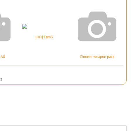
[HD] Fam3
 A8
Chrome weapon pack
13