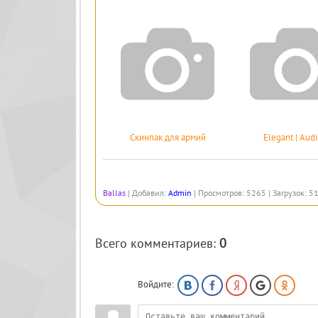
Cкинпак для армий
Elegant | Audi
Ballas
|
Добавил
:
Admin
|
Просмотров
:
5265
|
Загрузок
:
5
Всего комментариев
:
0
Войдите: