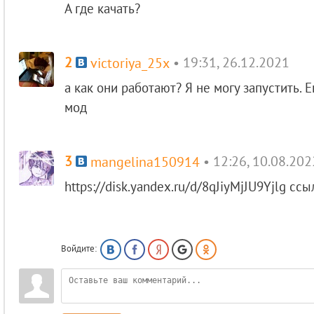
А где качать?
2
• 19:31, 26.12.2021
victoriya_25x
а как они работают? Я не могу запустить. Е
мод
3
• 12:26, 10.08.202
mangelina150914
https://disk.yandex.ru/d/8qJiyMjJU9Yjlg ссы
Войдите: