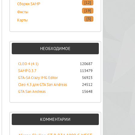
[12]
Сборки SAMP
[19]
Фисты
[3]
Карты
НЕОБХОДИМОЕ
CLEO 4 (4.1)
120687
SAMP 0.3.7
113479
GTA-SA Crazy IMG Editor
56923
Cleo 4.3 для GTA San Andreas
24512
GTA San Andreas
15648
КОММЕНТАРИИ