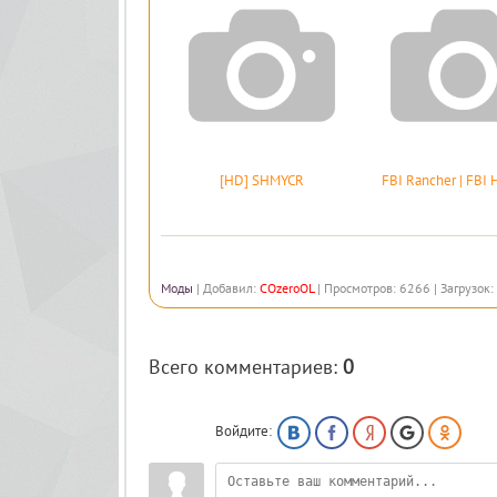
[HD] SHMYCR
FBI Rancher | FB
Моды
|
Добавил
:
COzeroOL
|
Просмотров
:
6266
|
Загрузок
:
Всего комментариев
:
0
Войдите: