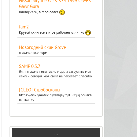
Nissan Skyline GT-R R34 1999 C-WEST
Gawr Gura
mulag3926, в modloader
fam2
Крутой скин все в игре работает отлично
Новогодний скин Grove
я скачал все норм
SAMP 0.3.7
блят я скачат еты гавно модс и загрузить моя
самп и сегодня моя самп не работает Спасибо
[CLEO] Стробоскопы
https://disk.yandex.ru/d/8qJiyMjJU9Yjlg ссылка
на скачку
...