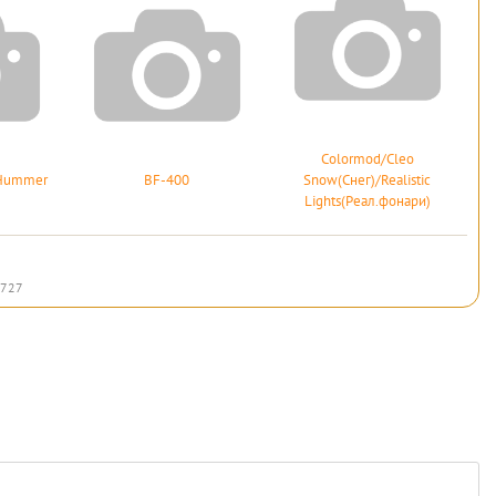
Colormod/Cleo
I Hummer
BF-400
Snow(Снег)/Realistic
Lights(Реал.фонари)
727