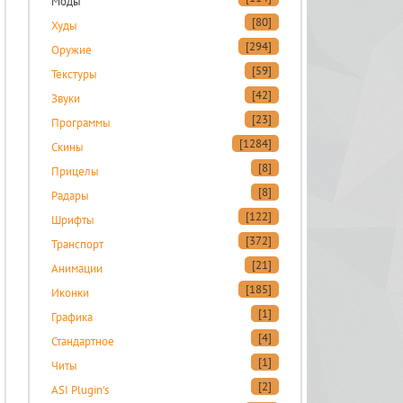
Моды
[80]
Худы
[294]
Оружие
[59]
Текстуры
[42]
Звуки
[23]
Программы
[1284]
Скины
[8]
Прицелы
[8]
Радары
[122]
Шрифты
[372]
Транспорт
[21]
Анимации
[185]
Иконки
[1]
Графика
[4]
Стандартное
[1]
Читы
[2]
ASI Plugin's