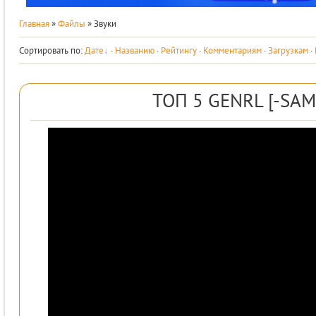
Главная
»
Файлы
» Звуки
Сортировать по
:
Дате
·
Названию
·
Рейтингу
·
Комментариям
·
Загрузкам
·
ТОП 5 GENRL [-SAM