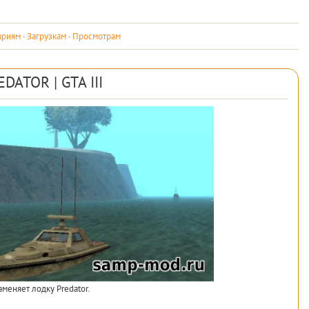
ариям
·
Загрузкам
·
Просмотрам
EDATOR | GTA III
аменяет лодку Predator.