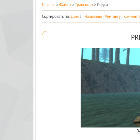
Главная
»
Файлы
»
Транспорт
» Лодки
Сортировать по
:
Дате
·
Названию
·
Рейтингу
·
Коммент
PR
З