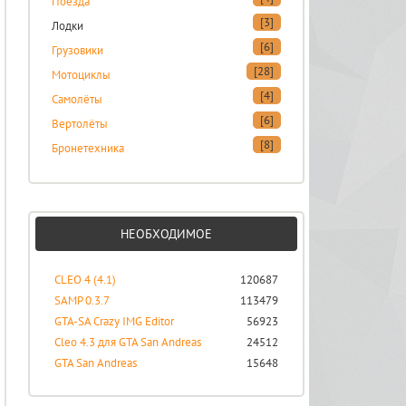
Поезда
[3]
Лодки
[6]
Грузовики
[28]
Мотоциклы
[4]
Самолёты
[6]
Вертолёты
[8]
Бронетехника
НЕОБХОДИМОЕ
CLEO 4 (4.1)
120687
SAMP 0.3.7
113479
GTA-SA Crazy IMG Editor
56923
Cleo 4.3 для GTA San Andreas
24512
GTA San Andreas
15648