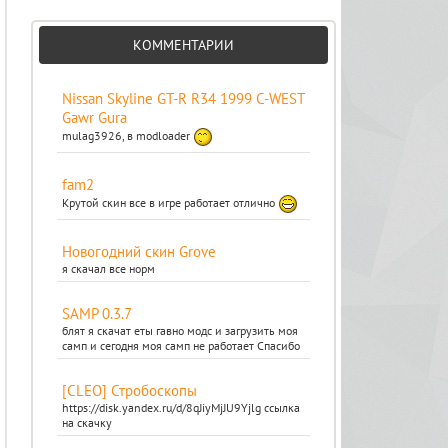
КОММЕНТАРИИ
Nissan Skyline GT-R R34 1999 C-WEST
Gawr Gura
mulag3926, в modloader
fam2
Крутой скин все в игре работает отлично
Новогодний скин Grove
я скачал все норм
SAMP 0.3.7
блят я скачат еты гавно модс и загрузить моя
самп и сегодня моя самп не работает Спасибо
[CLEO] Стробоскопы
https://disk.yandex.ru/d/8qJiyMjJU9Yjlg ссылка
на скачку