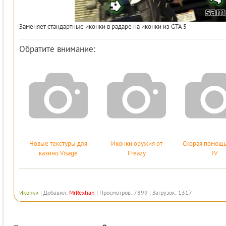
Заменяет стандартные иконки в радаре на иконки из GTA 5
Обратите внимание:
Новые текстуры для
Иконки оружия от
Скорая помощь
казино Visage
Freazy
IV
Иконки
|
Добавил
:
MrRexlian
|
Просмотров
:
7899
|
Загрузок
:
1317