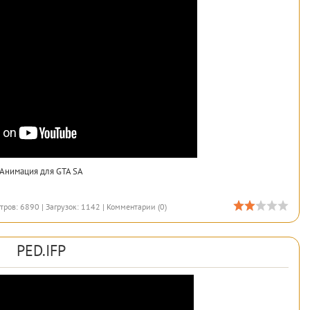
Анимация для GTA SA
тров: 6890 | Загрузок: 1142 |
Комментарии (0)
PED.IFP