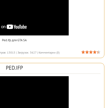
Ped.ifp для GTA SA
тров: 13015 | Загрузок: 3627 |
Комментарии (0)
PED.IFP