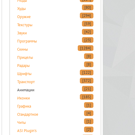
Моды
[80]
Худы
[294]
Оружие
[59]
Текстуры
[42]
Звуки
[23]
Программы
[1284]
Скины
[8]
Прицелы
[8]
Радары
[122]
Шрифты
[372]
Транспорт
[21]
Анимации
[185]
Иконки
[1]
Графика
[4]
Стандартное
[1]
Читы
[2]
ASI Plugin's