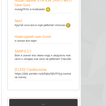
Nissan Skyline GT-R R34 1999 C-WEST
Gawr Gura
mulag3926, в modloader
fam2
Крутой скин все в игре работает отлично
Новогодний скин Grove
я скачал все норм
SAMP 0.3.7
блят я скачат еты гавно модс и загрузить моя
самп и сегодня моя самп не работает Спасибо
[CLEO] Стробоскопы
https://disk.yandex.ru/d/8qJiyMjJU9Yjlg ссылка
на скачку
...