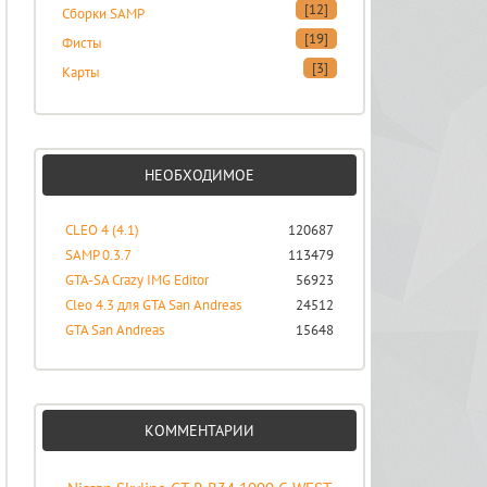
[12]
Сборки SAMP
[19]
Фисты
[3]
Карты
НЕОБХОДИМОЕ
CLEO 4 (4.1)
120687
SAMP 0.3.7
113479
GTA-SA Crazy IMG Editor
56923
Cleo 4.3 для GTA San Andreas
24512
GTA San Andreas
15648
КОММЕНТАРИИ