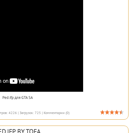
Ped.ifp для GTA SA
тров: 4226 | Загрузок: 725 |
Комментарии (0)
ED.IFP BY TOFA