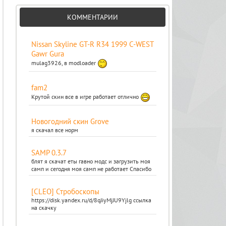
КОММЕНТАРИИ
Nissan Skyline GT-R R34 1999 C-WEST
Gawr Gura
mulag3926, в modloader
fam2
Крутой скин все в игре работает отлично
Новогодний скин Grove
я скачал все норм
SAMP 0.3.7
блят я скачат еты гавно модс и загрузить моя
самп и сегодня моя самп не работает Спасибо
[CLEO] Стробоскопы
https://disk.yandex.ru/d/8qJiyMjJU9Yjlg ссылка
на скачку