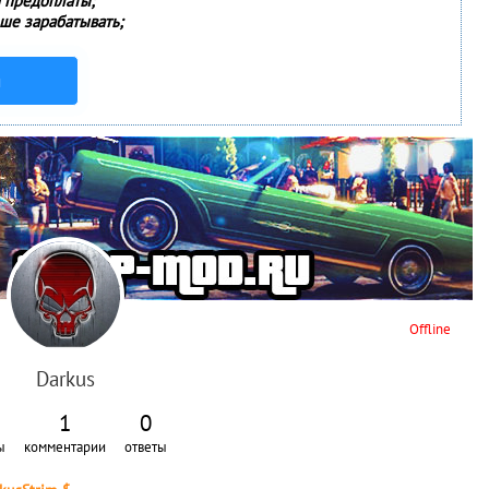
и предоплаты;
ше зарабатывать;
м
Offline
Darkus
1
0
ы
комментарии
ответы