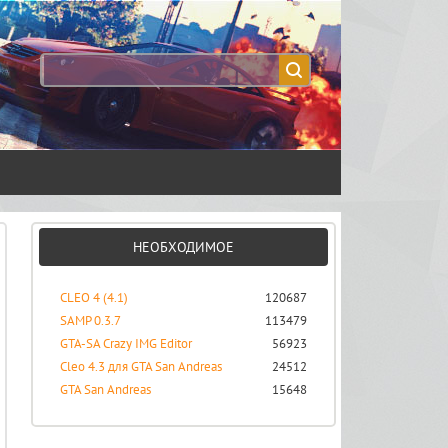
НЕОБХОДИМОЕ
CLEO 4 (4.1)
120687
SAMP 0.3.7
113479
GTA-SA Crazy IMG Editor
56923
Cleo 4.3 для GTA San Andreas
24512
GTA San Andreas
15648